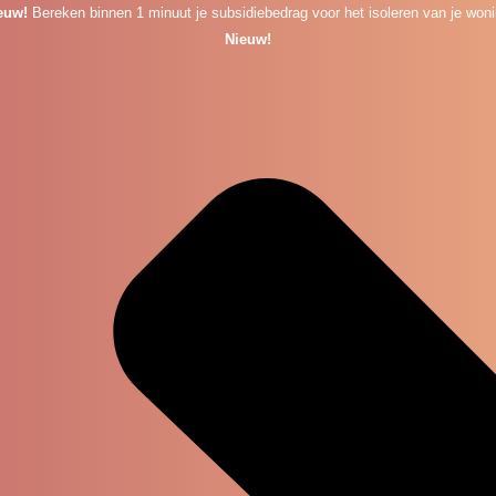
euw!
Bereken binnen 1 minuut je subsidiebedrag voor het isoleren van je woni
Nieuw!