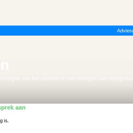
Advies
en
t verhogen van het comfort en het verlagen van energieko
sprek aan
g is.