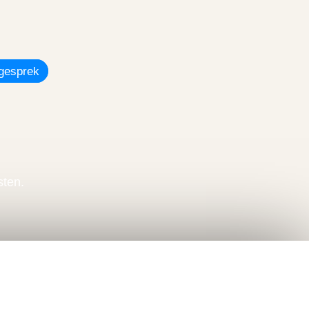
gesprek
sten.