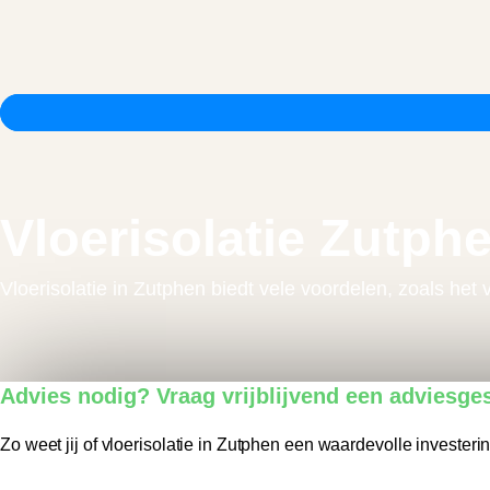
Vloerisolatie Zutph
Vloerisolatie in Zutphen biedt vele voordelen, zoals he
Advies nodig? Vraag vrijblijvend een adviesge
Zo weet jij of vloerisolatie in Zutphen een waardevolle investerin