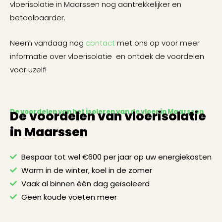
vloerisolatie in Maarssen nog aantrekkelijker en
betaalbaarder.
Neem vandaag nog
contact
met ons op voor meer
informatie over vloerisolatie en ontdek de voordelen
voor uzelf!
De voordelen van het isoleren van de vloer in Maarssen
De voordelen van vloerisolatie
in Maarssen
Bespaar tot wel €600 per jaar op uw energiekosten
Warm in de winter, koel in de zomer
Vaak al binnen één dag geïsoleerd
Geen koude voeten meer