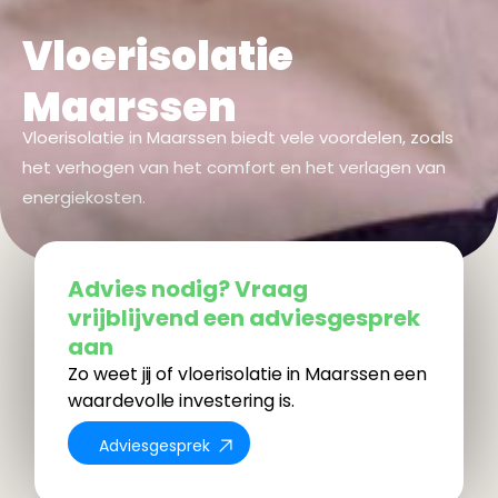
Vloerisolatie
Maarssen
Vloerisolatie in Maarssen biedt vele voordelen, zoals
het verhogen van het comfort en het verlagen van
energiekosten.
Advies nodig? Vraag
vrijblijvend een adviesgesprek
thuisfront isoleren
aan
Zo weet jij of vloerisolatie in Maarssen een
waardevolle investering is.
Adviesgesprek