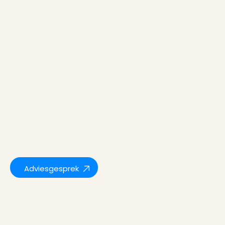
Tijd om jou passend advies
te geven over vloerisolatie
in Maarssen
Adviesgesprek