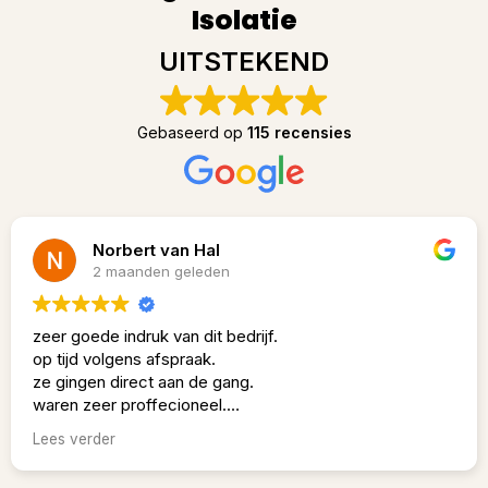
Isolatie
UITSTEKEND
Gebaseerd op
115 recensies
fabian klarenbeek
2 maanden geleden
Vandaag zijn de gebroeders Ayad langsgeweest voor
vloer issolatie.
Binnen 2 uur waren ze klaar en echt top gedaan.
Heren bedankt!
Lees verder