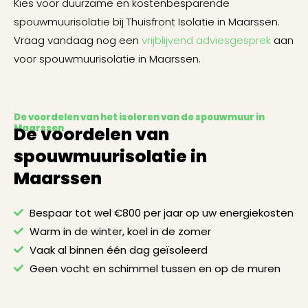
Kies voor duurzame en kostenbesparende
spouwmuurisolatie bij Thuisfront Isolatie in Maarssen.
Vraag vandaag nog een
vrijblijvend adviesgesprek
aan
voor spouwmuurisolatie in Maarssen.
De voordelen van het isoleren van de spouwmuur in
Maarssen
De voordelen van
spouwmuurisolatie in
Maarssen
Bespaar tot wel €800 per jaar op uw energiekosten
Warm in de winter, koel in de zomer
Vaak al binnen één dag geïsoleerd
Geen vocht en schimmel tussen en op de muren