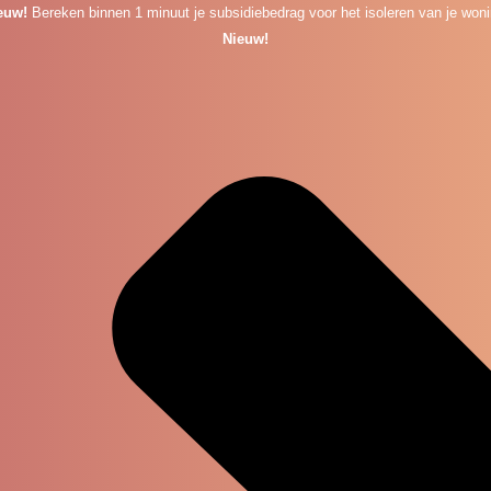
euw!
Bereken binnen 1 minuut je subsidiebedrag voor het isoleren van je woni
Nieuw!