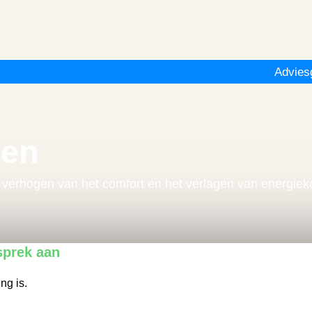
Advies
gen
et verhogen van het comfort en het verlagen van energiek
sprek aan
ng is.