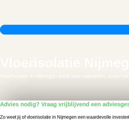
Vloerisolatie Nijme
Vloerisolatie in Nijmegen biedt vele voordelen, zoals h
Advies nodig? Vraag vrijblijvend een adviesge
Zo weet jij of vloerisolatie in Nijmegen een waardevolle investeri