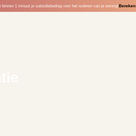
Bereken 
binnen 1 minuut je subsidiebedrag voor het isoleren van je woning!
tie