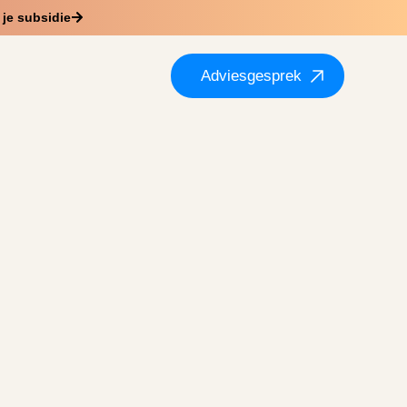
je subsidie
Adviesgesprek